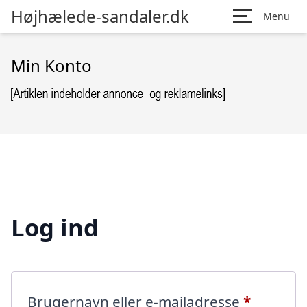
Højhælede-sandaler.dk
Menu
Min Konto
Log ind
Påkræve
Brugernavn eller e-mailadresse
*