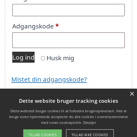
Påkrævet
Adgangskode
*
Log ind
Husk mig
Mistet din adgangskode?
×
Dette website bruger tracking cookies
Dette websted bruger cookies til at forbedre brugeroplevelsen. Ved at
bruge vores hjemmeside accepterer du alle cookies i overensstemmelse
med vores cookiepolitik.
Detaljer
Copyright 2026 - Pilanto Aps
TILLAD COOKIES
TILLAD IKKE COOKIES